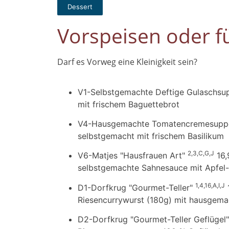
Dessert
Vorspeisen oder f
Darf es Vorweg eine Kleinigkeit sein?
V1-Selbstgemachte Deftige Gulaschs
mit frischem Baguettebrot
V4-Hausgemachte Tomatencremesup
selbstgemacht mit frischem Basilikum
2,3,C,G,J
V6-Matjes "Hausfrauen Art"
16,
selbstgemachte Sahnesauce mit Apfel-,
1,4,16,A,I,J
D1-Dorfkrug "Gourmet-Teller"
Riesencurrywurst (180g) mit hausgemac
D2-Dorfkrug "Gourmet-Teller Geflügel