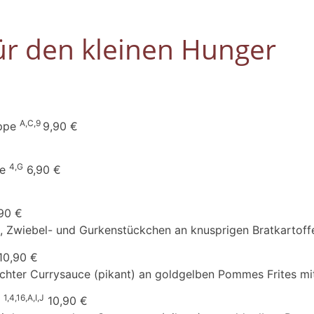
ür den kleinen Hunger
A,C,9
uppe
9,90 €
4,G
pe
6,90 €
90 €
 Zwiebel- und Gurkenstückchen an knusprigen Bratkartoffe
10,90 €
hter Currysauce (pikant) an goldgelben Pommes Frites mit
1,4,16,A,I,J
"
10,90 €