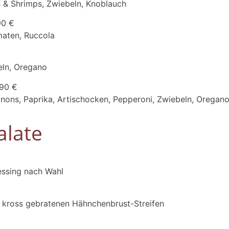
 & Shrimps, Zwiebeln, Knoblauch
90 €
maten, Ruccola
eln, Oregano
,90 €
nons, Paprika, Artischocken, Pepperoni, Zwiebeln, Oregan
alate
essing nach Wahl
h kross gebratenen Hähnchenbrust-Streifen