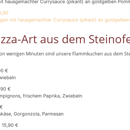
it hausgemachter Currysauce (pikant) an goldgelben Pomme
0,90
gan mit hausgemachter Currysauce (pikant) an goldgelben 
zza-Art aus dem Steinof
von wenigen Minuten sind unsere Flammkuchen aus dem Stei
90 €
wiebeln
,90 €
mpignons, frischem Paprika, Zwiebeln
 €
käse, Gorgonzola, Parmesan
N
15,90 €