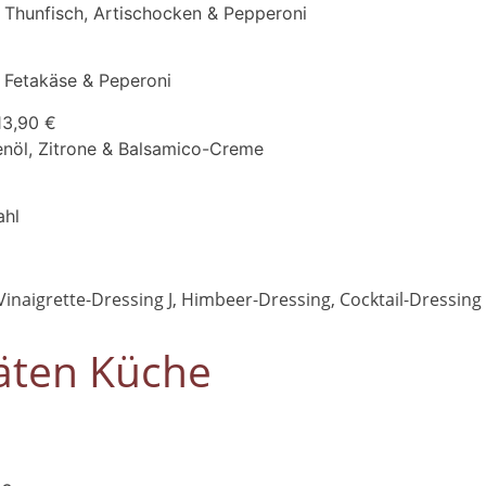
h Thunfisch, Artischocken & Pepperoni
h Fetakäse & Peperoni
13,90 €
enöl, Zitrone & Balsamico-Creme
ahl
naigrette-Dressing J, Himbeer-Dressing, Cocktail-Dressing 1,
täten Küche