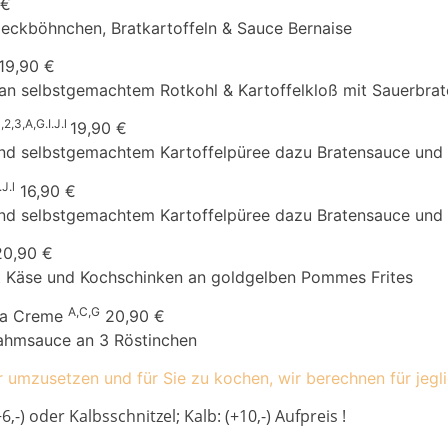
 €
peckböhnchen, Bratkartoffeln & Sauce Bernaise
19,90 €
n selbstgemachtem Rotkohl & Kartoffelkloß mit Sauerbra
1,2,3,A,G.I.J.l
19,90 €
d selbstgemachtem Kartoffelpüree dazu Bratensauce und S
.J.l
16,90 €
d selbstgemachtem Kartoffelpüree dazu Bratensauce und S
20,90 €
it Käse und Kochschinken an goldgelben Pommes Frites
A,C,G
la Creme
20,90 €
ahmsauce an 3 Röstinchen
mzusetzen und für Sie zu kochen, wir berechnen für jegli
,-) oder Kalbsschnitzel; Kalb: (+10,-) Aufpreis !