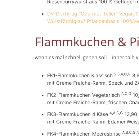
Riesencurrywurst aus 100 % Geflügel m
DV-Dorfkrug "Gourmet-Teller" Vegan
1
Wurstförmig auf Pflanzenbasis 100%Ve
Flammkuchen & Pi
wenn es mal schnell gehen soll …innerhalb 
2,3,A,C,G
FK1-Flammkuchen Klassisch
8,
mit Creme Fraiche-Rahm, Speck und Z
A,C,G
FK2-Flammkuchen Vegetarisch
10
mit Creme Fraiche-Rahm, frischen Cha
4,A,C,G
FK3-Flammkuchen 4 Käse
13,90
mit Creme Fraiche-Rahm-Edamer,Weiss
A,B,C,G,
FK4-Flammkuchen Meeresbrise