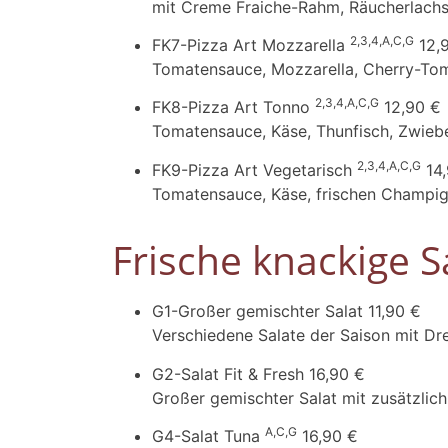
mit Creme Fraiche-Rahm, Räucherlachs
2,3,4,A,C,G
FK7-Pizza Art Mozzarella
12,
Tomatensauce, Mozzarella, Cherry-To
2,3,4,A,C,G
FK8-Pizza Art Tonno
12,90 €
Tomatensauce, Käse, Thunfisch, Zwieb
2,3,4,A,C,G
FK9-Pizza Art Vegetarisch
14
Tomatensauce, Käse, frischen Champig
Frische knackige S
G1-Großer gemischter Salat
11,90 €
Verschiedene Salate der Saison mit Dr
G2-Salat Fit & Fresh
16,90 €
Großer gemischter Salat mit zusätzlic
A,C,G
G4-Salat Tuna
16,90 €