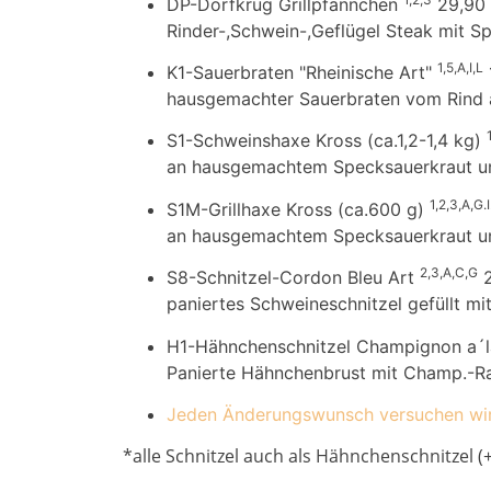
DP-Dorfkrug Grillpfännchen
29,90
Rinder-,Schwein-,Geflügel Steak mit S
1,5,A,I,L
K1-Sauerbraten "Rheinische Art"
hausgemachter Sauerbraten vom Rind a
S1-Schweinshaxe Kross (ca.1,2-1,4 kg)
an hausgemachtem Specksauerkraut un
1,2,3,A,G.I
S1M-Grillhaxe Kross (ca.600 g)
an hausgemachtem Specksauerkraut un
2,3,A,C,G
S8-Schnitzel-Cordon Bleu Art
paniertes Schweineschnitzel gefüllt m
H1-Hähnchenschnitzel Champignon a´
Panierte Hähnchenbrust mit Champ.-R
Jeden Änderungswunsch versuchen wir u
*alle Schnitzel auch als Hähnchenschnitzel (+6